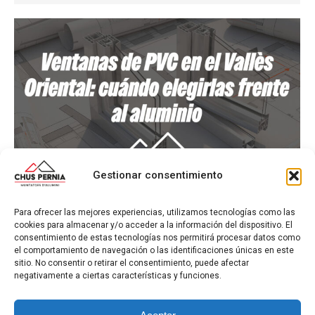
Gestionar consentimiento
Ventanas de PVC en el Vallès Oriental:
Para ofrecer las mejores experiencias, utilizamos tecnologías como las
cuándo elegirlas frente al aluminio
cookies para almacenar y/o acceder a la información del dispositivo. El
consentimiento de estas tecnologías nos permitirá procesar datos como
PVC
,
Ventanas
Por
Admin ChusPernia
28/05/2026
el comportamiento de navegación o las identificaciones únicas en este
sitio. No consentir o retirar el consentimiento, puede afectar
Cuándo elegir ventanas de PVC frente al aluminio
negativamente a ciertas características y funciones.
en el Vallès Oriental. Aislamiento, ahorro, confort y
claves para pedir presupuesto con criterio.