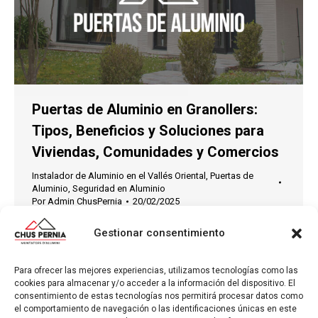
Puertas de Aluminio en Granollers:
Tipos, Beneficios y Soluciones para
Viviendas, Comunidades y Comercios
Instalador de Aluminio en el Vallés Oriental
,
Puertas de
Aluminio
,
Seguridad en Aluminio
Por
Admin ChusPernia
20/02/2025
Puertas de Aluminio en Granollers: Tipos,
Gestionar consentimiento
Beneficios y Soluciones para Viviendas,
Comunidades y Comercios Las puertas de
Para ofrecer las mejores experiencias, utilizamos tecnologías como las
aluminio se han convertido en una de las opciones
cookies para almacenar y/o acceder a la información del dispositivo. El
más utilizadas en hogares, comunidades de
consentimiento de estas tecnologías nos permitirá procesar datos como
el comportamiento de navegación o las identificaciones únicas en este
vecinos y comercios por su combinación de