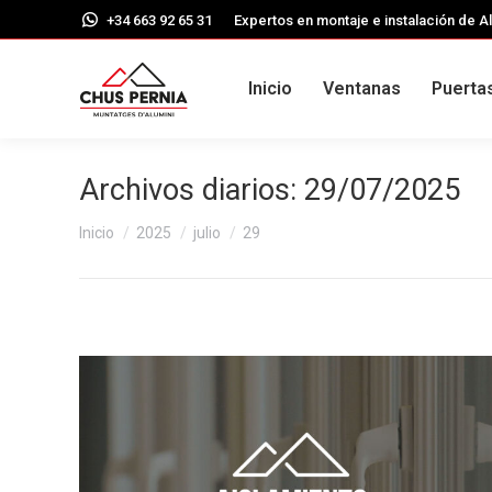
+34 663 92 65 31
Expertos en montaje e instalación de Al
Inicio
Ventanas
Puerta
Archivos diarios:
29/07/2025
Estás aquí:
Inicio
2025
julio
29