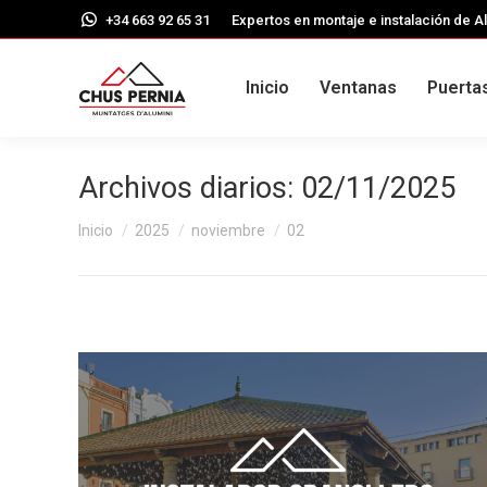
+34 663 92 65 31
Expertos en montaje e instalación de Al
Inicio
Ventanas
Puerta
Archivos diarios:
02/11/2025
Estás aquí:
Inicio
2025
noviembre
02