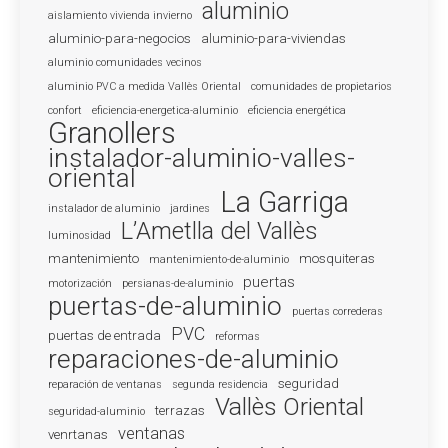
aluminio
aislamiento vivienda invierno
aluminio-para-negocios
aluminio-para-viviendas
aluminio comunidades vecinos
aluminio PVC a medida Vallès Oriental
comunidades de propietarios
confort
eficiencia-energetica-aluminio
eficiencia energética
Granollers
instalador-aluminio-valles-
oriental
La Garriga
instalador de aluminio
jardines
L’Ametlla del Vallès
luminosidad
mantenimiento
mosquiteras
mantenimiento-de-aluminio
puertas
motorización
persianas-de-aluminio
puertas-de-aluminio
puertas correderas
PVC
puertas de entrada
reformas
reparaciones-de-aluminio
seguridad
reparación de ventanas
segunda residencia
Vallès Oriental
terrazas
seguridad-aluminio
ventanas
venrtanas