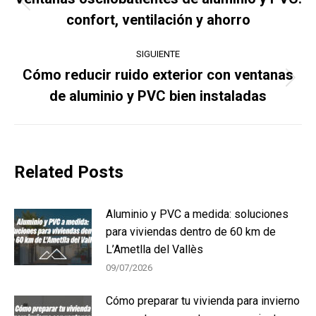
Publicación
publicaciones
confort, ventilación y ahorro
anterior:
SIGUIENTE
Cómo reducir ruido exterior con ventanas
Publicación
de aluminio y PVC bien instaladas
siguiente:
Related Posts
Aluminio y PVC a medida: soluciones
para viviendas dentro de 60 km de
L’Ametlla del Vallès
09/07/2026
Cómo preparar tu vivienda para invierno