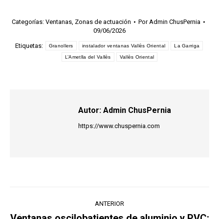
Categorías:
Ventanas
,
Zonas de actuación
Por
Admin ChusPernia
09/06/2026
Etiquetas:
Granollers
instalador ventanas Vallès Oriental
La Garriga
L’Ametlla del Vallès
Vallès Oriental
Autor:
Admin ChusPernia
https://www.chuspernia.com
Navegación
ANTERIOR
entre
Ventanas oscilobatientes de aluminio y PVC: