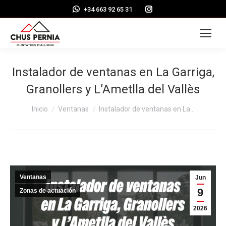
Instagram
+34 663 92 65 31
page
opens
in
new
Instalador de ventanas en La Garriga,
window
Granollers y L’Ametlla del Vallès
Estás aquí:
Inicio
Ventanas
Instalador de ventanas en La…
Ventanas
Jun
9
Zonas de actuación
2026