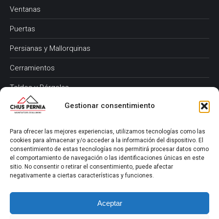
Ventanas
Puertas
Persianas y Mallorquinas
Cerramientos
Toldos y Pérgolas
Gestionar consentimiento
Reparaciones y Mantenimiento
Síguenos en Instagram
Para ofrecer las mejores experiencias, utilizamos tecnologías como las
cookies para almacenar y/o acceder a la información del dispositivo. El
@chuspernia_instalador_alumini
consentimiento de estas tecnologías nos permitirá procesar datos como
el comportamiento de navegación o las identificaciones únicas en este
sitio. No consentir o retirar el consentimiento, puede afectar
negativamente a ciertas características y funciones.
#AluminioDeCalidad #VentanasDeAluminio
#PuertasDeAluminio #CerramientosDeTerrazas
Aceptar
#InstaladorDeAluminio #ReformasVivienda #VallésOriental
#CarpinteríaDeAluminio #HogarEficiente